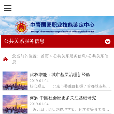
公共关系服务信息
您当前的位置:
首页
>
公共关系服务信息
>
公共关系信
息
赋权增能：城市基层治理新经验
2019-01-04
核心观点 北京市委准确把握了首都城市基层治理面临的现实难题，提出构建党建引领的“街乡吹哨、部门报到”机制，目的就是要通过下沉资源、赋权增能改革，提升属地管理能力。赋予街乡“吹哨”权及“考评”权后，当遇到跨部门、跨区域难题时，街乡启动“吹哨”机制，从而打破条块关系的常态运作，促使相关部门前来“报到”，通过联合行动化解问题。 为探索首都城市基层治理的新路径，及时回应和化解实际问题，2018年初，北京市委提出构建党建引领“街乡吹哨、部门报到”工作机制，作为“一号课题”，在全市各区同步开展政策试验。随着改革的推进，首都城市基层治理通过向街乡赋权，提升街乡行政效能，逐渐形成新型运作模式。 城市基层治理的难题 一方面，在推进属地管理的任务导向下，城市基层治理面临着“有限资源、全面责任”难题。随着国家推进政企分开、政社分开，基层政府直接支配的公共资源减少。同时，经济体制改革不断地将原来由单位承担的社会职能剥离出来，转由基层政府及其派出机关承接，街乡肩负的工作职责不断增多，需要应对一切问题，承担全面责任。作为扎根基层的行政主体，街乡的行政编制和财政资源有限，开展工作普遍面临“权小责大”、权能不
何辉:中国社会应更多关注基础研究
2019-01-04
近几日，诺贝尔物理学奖、化学奖等各奖项陆续揭晓，但中国媒体对它们的得主及他们的贡献并没有多大的热情，报道显得不温不火。与之相呼应的是，中国人的日常话题中也对奖励自然科学领域重大发现的这几项诺贝尔奖鲜有讨论，更说不上对科学发现本身做出讨论。 有人会说，这是因为中国人没有得到诺贝尔物理学奖、化学奖，所以中国人没有热情。这是实话，当年莫言得到诺贝尔文学奖之后，中国人的兴奋至今令人印象深刻。我们可以相信，如果有中国人这次获得物理学奖、化学奖，中国媒体一定会铺天盖地地报道，中国社会也会展开各种思考与讨论。但只有得奖，媒体才报道，社会才关注，这就是中国媒体与社会的通常态度。这是典型的功利主义的表现。 我们常常会听到这样的话，学术研究要经得起寂寞，基础研究更要学会坐冷板凳。这话没有错。有志于做基础研究的人其实是应怀抱“殉道者”的精神去追求科学与真理的。但是，这并不代表着国家与社会就不该给予他们更多的宽容与关注。因为国家与社会对自然科学基础研究者的肯定与关注，其意义不仅局限于这些研究者个体，重要的是不断激