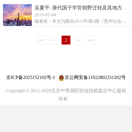
吴夏平: 唐代国子学官朝野迁转及其地方影响
2019-01-04
编者按：本文刊载在2013年第6期《贵州社会科学》上，是中国博士后第五十一批资助项目“唐代经学与文学互动研究”（编号：2012M510237）阶段性成果，作者为北京大学中文系博士后、贵州师范大学文学院教授。 摘要：唐代国子学官纳入整个官僚运作体系，成为所有官职迁转中的一环。学官的迁转多与地方互动，发生于朝野之间。影响学官由地方迁入的要素主要是任职经历、用人政策、政治斗争、仕进风尚以及国子监的闲散特性等，由此形成五种基本迁入方式。学官迁出为地方官，多任刺史、节度使和观察使等，或入幕为诸府从事。学官迁转至地方，在兴学崇教、传播知识、改变习俗、稳定人口、促进区域文学发展等方面产生重要影响，由此推进京城与地方之间的文化交流。 关键词：唐代国子学官；朝野迁转；地方互动；地方影响 唐代国子监下辖国子学、太学、四门学、书学、律学、算学“六学”，前三者属于经学教育之学馆，后三者则是专门技术之学校。国子学官主要有从事教育管理的国子祭酒、司业、丞、主簿，以及承担教学的各馆博士和助教。对于国子学官的研
<<
<
2
>
>>
京ICP备2025152102号-1
京公网安备11022802251202号
Copyright © 2012-2028北京中青国匠职业技能鉴定中心版权
所有